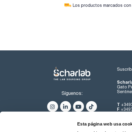
Los productos marcados con e
Suscríb
Scharl
Gato Pé
Sentmen
Síguenos:
T
+349
F
+349
helpde
Esta página web usa cook