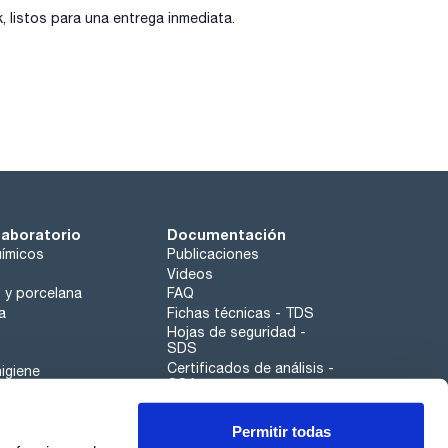
listos para una entrega inmediata.
laboratorio
Documentación
ímicos
Publicaciones
Videos
o y porcelana
FAQ
a
Fichas técnicas - TDS
Hojas de seguridad -
SDS
Certificados de análisis -
igiene
COA
Aplicaciones
Permitir todas
Scharlau leathergoods