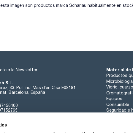
sta imagen son productos marca Scharlau habitualmente en stock, 
Material de 
ete a la Newsletter
Productos qu
Microbiología
ab S.L.
Vidrio, cuarz
rez, 33. Pol. Ind. Mas d’en Cisa E08181
at, Barcelona, España
Cromatografí
Equipos
Consumible
37456400
37152765
Seguridad e h
sk@scharlab.com
ies