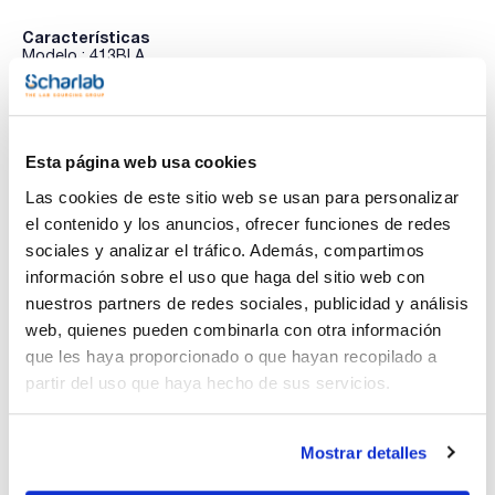
Características
Modelo : 413BLA
Talla : XL
Grosor (mm) : 0,60
Pack (u.) : 12 pares
Ver más
Esta página web usa cookies
Las cookies de este sitio web se usan para personalizar
Documentación técnica
el contenido y los anuncios, ofrecer funciones de redes
sociales y analizar el tráfico. Además, compartimos
TDS / Ficha técnica
COA
información sobre el uso que haga del sitio web con
nuestros partners de redes sociales, publicidad y análisis
Regístrate para
Regístrate para
descargas
descargas
web, quienes pueden combinarla con otra información
SDS/ Hoja de seguridad
que les haya proporcionado o que hayan recopilado a
Regístrate para
partir del uso que haya hecho de sus servicios.
descargas
Mostrar detalles
Los productos marcados con esta imagen son
productos marca Scharlau habitualmente en stock,