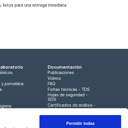
listos para una entrega inmediata.
laboratorio
Documentación
ímicos
Publicaciones
Videos
o y porcelana
FAQ
a
Fichas técnicas - TDS
Hojas de seguridad -
SDS
Certificados de análisis -
igiene
COA
Aplicaciones
Permitir todas
Scharlau leathergoods