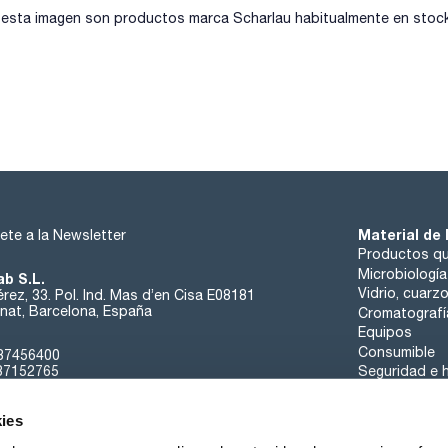
sta imagen son productos marca Scharlau habitualmente en stock, 
Material de 
ete a la Newsletter
Productos qu
Microbiología
ab S.L.
Vidrio, cuarz
rez, 33. Pol. Ind. Mas d’en Cisa E08181
at, Barcelona, España
Cromatografí
Equipos
Consumible
37456400
37152765
Seguridad e h
sk@scharlab.com
ies