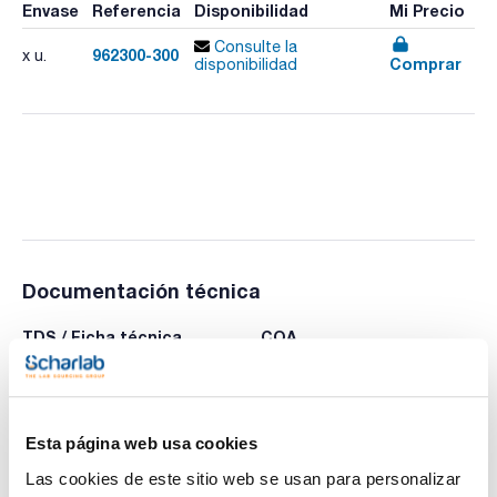
Envase
Referencia
Disponibilidad
Mi Precio
Consulte la
962300-300
x u.
Comprar
disponibilidad
Documentación técnica
TDS / Ficha técnica
COA
Regístrate para
Regístrate para
descargas
descargas
SDS/ Hoja de seguridad
Regístrate para
Esta página web usa cookies
descargas
Las cookies de este sitio web se usan para personalizar