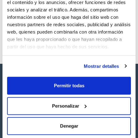
el contenido y los anuncios, ofrecer funciones de redes
Los productos marcados con esta imagen son
sociales y analizar el tráfico. Además, compartimos
productos marca Scharlau habitualmente en stock,
información sobre el uso que haga del sitio web con
listos para una entrega inmediata.
nuestros partners de redes sociales, publicidad y análisis
web, quienes pueden combinarla con otra información
que les haya proporcionado o que hayan recopilado a
partir del uso que haya hecho de sus servicios.
Mostrar detalles
Permitir todas
Síguenos:
Personalizar
Denegar