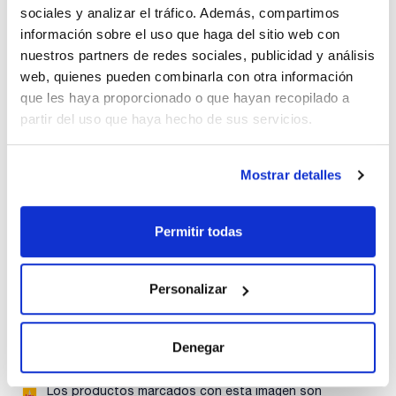
sociales y analizar el tráfico. Además, compartimos
información sobre el uso que haga del sitio web con
Características
nuestros partners de redes sociales, publicidad y análisis
Descripción : Chemispill® H+, absorbente y neutralizante
web, quienes pueden combinarla con otra información
para derrames de ácidos, con indicador
Pack (u.) : 1x2 kg
que les haya proporcionado o que hayan recopilado a
Ver más
partir del uso que haya hecho de sus servicios.
Mostrar detalles
Documentación técnica
Permitir todas
TDS / Ficha técnica
COA
Regístrate para
Regístrate para
descargas
descargas
Personalizar
SDS/ Hoja de seguridad
Regístrate para
descargas
Denegar
Los productos marcados con esta imagen son