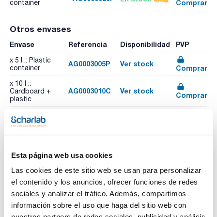
Comprar
container
Otros envases
Envase
Referencia
Disponibilidad
PVP
x 5 l :: Plastic
AG0003005P
Ver stock
Comprar
container
x 10 l ::
AG0003010C
Ver stock
Cardboard +
Comprar
plastic
x 60 l :: Plastic
AG0003060P
Ver stock
Comprar
container
x 1000 l :: Plastic
AG0003CONP
Ver stock
Comprar
container
Esta página web usa cookies
Las cookies de este sitio web se usan para personalizar
el contenido y los anuncios, ofrecer funciones de redes
sociales y analizar el tráfico. Además, compartimos
Características
información sobre el uso que haga del sitio web con
Capacidad : x 25 l
nuestros partners de redes sociales, publicidad y análisis