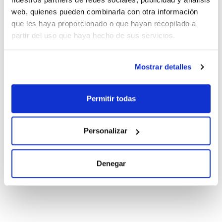
Ver más
web, quienes pueden combinarla con otra información
que les haya proporcionado o que hayan recopilado a
partir del uso que haya hecho de sus servicios.
Documentación técnica
Mostrar detalles
TDS / Ficha técnica
COA
Regístrate para
Regístrate para
descargas
descargas
Permitir todas
SDS/ Hoja de seguridad
Regístrate para
descargas
Personalizar
Los productos marcados con esta imagen son
Denegar
productos marca Scharlau habitualmente en stock,
listos para una entrega inmediata.