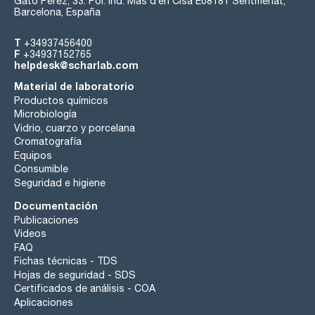
Gato Pérez, 33. Pol. Ind. Mas d’en Cisa E08181 Sentmenat,
Barcelona, España
T
+34937456400
F
+34937152765
helpdesk@scharlab.com
Material de laboratorio
Productos químicos
Microbiología
Vidrio, cuarzo y porcelana
Cromatografía
Equipos
Consumible
Seguridad e higiene
Documentación
Publicaciones
Videos
FAQ
Fichas técnicas - TDS
Hojas de seguridad - SDS
Certificados de análisis - COA
Aplicaciones