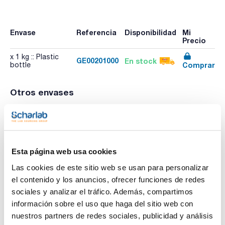
Envase
Referencia
Disponibilidad
Mi
Precio
x 1 kg :: Plastic
GE00201000
En stock
Comprar
bottle
Otros envases
Envase
Referencia
Disponibilidad
PVP
x 250 g :: Plastic
GE00200250
Ver stock
Comprar
bottle
Esta página web usa cookies
Las cookies de este sitio web se usan para personalizar
el contenido y los anuncios, ofrecer funciones de redes
Características
sociales y analizar el tráfico. Además, compartimos
Capacidad : x 1 kg
información sobre el uso que haga del sitio web con
Ver más
nuestros partners de redes sociales, publicidad y análisis