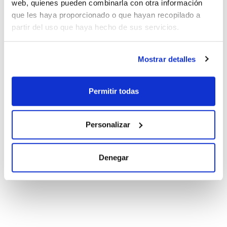
web, quienes pueden combinarla con otra información
que les haya proporcionado o que hayan recopilado a
partir del uso que haya hecho de sus servicios.
Documentación técnica
TDS / Ficha técnica
COA
Mostrar detalles
Regístrate para
Regístrate para
descargas
descargas
SDS/ Hoja de seguridad
Permitir todas
Regístrate para
descargas
Personalizar
Los productos marcados con esta imagen son
productos marca Scharlau habitualmente en stock,
Denegar
listos para una entrega inmediata.