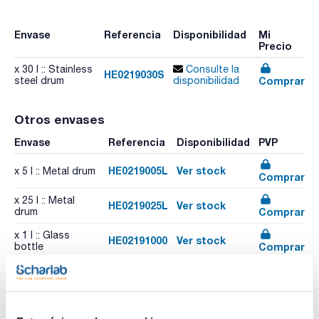
Envase
Referencia
Disponibilidad
Mi
Precio
x 30 l :: Stainless
Consulte la
HE0219030S
Comprar
steel drum
disponibilidad
Otros envases
Envase
Referencia
Disponibilidad
PVP
HE0219005L
Ver stock
x 5 l :: Metal drum
Comprar
x 25 l :: Metal
HE0219025L
Ver stock
Comprar
drum
x 1 l :: Glass
HE02191000
Ver stock
Comprar
bottle
x 200 l :: Metal
HE0219200L
Ver stock
Comprar
drum
x 2,5 l :: Glass
HE02192500
Ver stock
Comprar
bottle