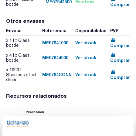
ME07942500
En stock
Comprar
bottle
Otros envases
Envase
Referencia
Disponibilidad
PVP
x 1 l :: Glass
ME07941000
Ver stock
Comprar
bottle
x 4 l :: Glass
ME07944000
Ver stock
Comprar
bottle
x 1000 L ::
ME0794CONN
Ver stock
Stainless steel
Comprar
drum
Recursos relacionados
Publicación