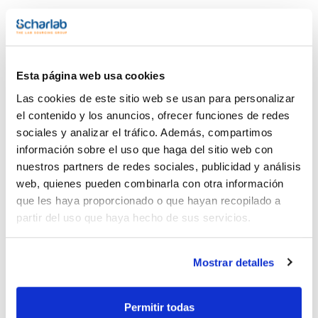
Esta página web usa cookies
Documentación técnica
Las cookies de este sitio web se usan para personalizar
el contenido y los anuncios, ofrecer funciones de redes
TDS / Ficha técnica
COA
sociales y analizar el tráfico. Además, compartimos
Regístrate para
Regístrate para
información sobre el uso que haga del sitio web con
descargas
descargas
SDS/ Hoja de seguridad
nuestros partners de redes sociales, publicidad y análisis
web, quienes pueden combinarla con otra información
Regístrate para
descargas
que les haya proporcionado o que hayan recopilado a
partir del uso que haya hecho de sus servicios.
Los productos marcados con esta imagen son
productos marca Scharlau habitualmente en stock,
Mostrar detalles
listos para una entrega inmediata.
Permitir todas