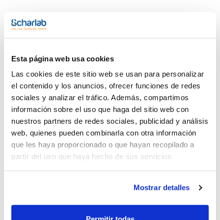
Esta página web usa cookies
Documentación técnica
Las cookies de este sitio web se usan para personalizar
el contenido y los anuncios, ofrecer funciones de redes
TDS / Ficha técnica
COA
sociales y analizar el tráfico. Además, compartimos
Regístrate para
Regístrate para
información sobre el uso que haga del sitio web con
descargas
descargas
nuestros partners de redes sociales, publicidad y análisis
SDS/ Hoja de seguridad
web, quienes pueden combinarla con otra información
Regístrate para
que les haya proporcionado o que hayan recopilado a
descargas
partir del uso que haya hecho de sus servicios.
Los productos marcados con esta imagen son
productos marca Scharlau habitualmente en stock,
Mostrar detalles
listos para una entrega inmediata.
Permitir todas