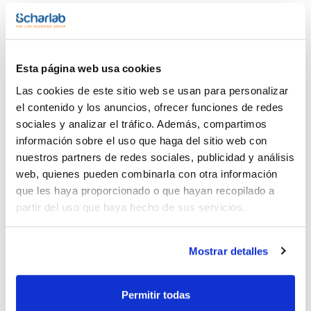
Esta página web usa cookies
Documentación técnica
Las cookies de este sitio web se usan para personalizar
TDS / Ficha técnica
COA
el contenido y los anuncios, ofrecer funciones de redes
sociales y analizar el tráfico. Además, compartimos
Regístrate para
Regístrate para
descargas
descargas
información sobre el uso que haga del sitio web con
SDS/ Hoja de seguridad
nuestros partners de redes sociales, publicidad y análisis
Regístrate para
web, quienes pueden combinarla con otra información
descargas
que les haya proporcionado o que hayan recopilado a
partir del uso que haya hecho de sus servicios.
Los productos marcados con esta imagen son
productos marca Scharlau habitualmente en stock,
listos para una entrega inmediata.
Mostrar detalles
Permitir todas