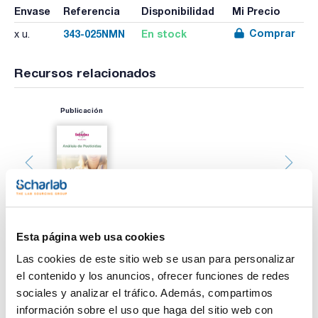
Envase
Referencia
Disponibilidad
Mi Precio
Comprar
343-025NMN
En stock
x u.
Recursos relacionados
Publicación
Esta página web usa cookies
Las cookies de este sitio web se usan para personalizar
Imprimir ficha de
el contenido y los anuncios, ofrecer funciones de redes
producto
Características
sociales y analizar el tráfico. Además, compartimos
Capacidad (l) : 25
información sobre el uso que haga del sitio web con
Rosca : S60