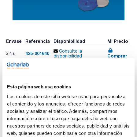
Envase
Referencia
Disponibilidad
Mi Precio
Consulte la
425-001640
x 4 u.
Comprar
disponibilidad
Imprimir ficha de
Esta página web usa cookies
producto
Características
Las cookies de este sitio web se usan para personalizar
Capacidad (l) : 5
el contenido y los anuncios, ofrecer funciones de redes
Cuello : Ancho
Diámetro interno boca (mm) : 84
sociales y analizar el tráfico. Además, compartimos
Diámetro externo boca (mm) : 94
Ver más
información sobre el uso que haga del sitio web con
Altura (mm) : 340
Pack (u.) : 4
nuestros partners de redes sociales, publicidad y análisis
Bidones de polietileno de alta densidad muy resistentes.
web, quienes pueden combinarla con otra información