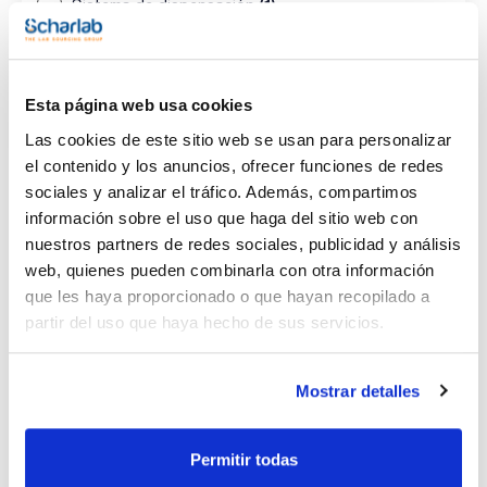
(1)
Sistema de dispensación
Pack (u.)
(1)
1
Esta página web usa cookies
Las cookies de este sitio web se usan para personalizar
el contenido y los anuncios, ofrecer funciones de redes
sociales y analizar el tráfico. Además, compartimos
información sobre el uso que haga del sitio web con
nuestros partners de redes sociales, publicidad y análisis
web, quienes pueden combinarla con otra información
Descripción
Pack (u.)
que les haya proporcionado o que hayan recopilado a
Sistema de
1
dispensación
partir del uso que haya hecho de sus servicios.
Referencia
Envase
Precio
028-0EK07S
Comprar
x u.
Mostrar detalles
Disponibilidad
Ver stock
Permitir todas