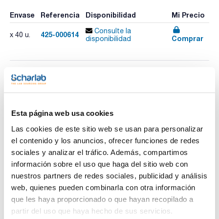
Envase
Referencia
Disponibilidad
Mi Precio
Consulte la
425-000614
x 40 u.
Comprar
disponibilidad
Imprimir ficha de
producto
Características
Capacidad (ml) : 2000
Esta página web usa cookies
Dimensiones (mm) : 100x134x210
Diámetro boca (mm) : 58
Las cookies de este sitio web se usan para personalizar
Graduación (ml) : 100
Ver más
Pack (u.) : 40
el contenido y los anuncios, ofrecer funciones de redes
sociales y analizar el tráfico. Además, compartimos
Frascos cuadrados con tapón estrella de PP y obturador en
PE. El frasco cuadrado permite ahorrar espacio. Ideales para
información sobre el uso que haga del sitio web con
almacenar muestras a largo plazo. La graduación en el
nuestros partners de redes sociales, publicidad y análisis
cuerpo del frasco permite rellenarlos sin tener que utilizar
Documentación técnica
pipetas u otros utensilios. Aptos para el contacto con los
web, quienes pueden combinarla con otra información
alimentos (CE 10/2011).
que les haya proporcionado o que hayan recopilado a
TDS / Ficha técnica
COA
partir del uso que haya hecho de sus servicios.
Regístrate para
Regístrate para