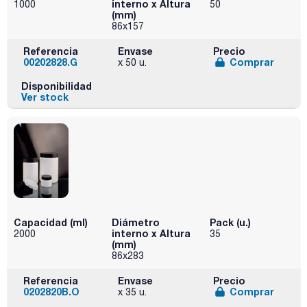
interno x Altura
1000
50
(mm)
86x157
Referencia
Envase
Precio
00202828.G
Comprar
x 50 u.
Disponibilidad
Ver stock
Capacidad (ml)
Diámetro
Pack (u.)
interno x Altura
2000
35
(mm)
86x283
Referencia
Envase
Precio
0202820B.O
Comprar
x 35 u.