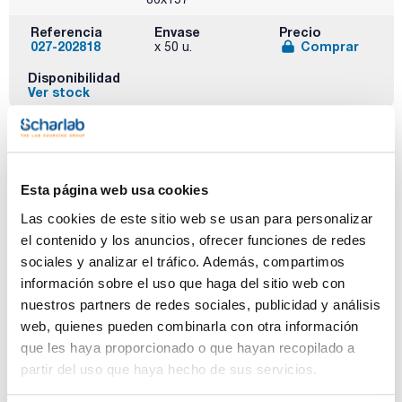
Referencia
Envase
Precio
027-202818
Comprar
x 50 u.
Disponibilidad
Ver stock
Esta página web usa cookies
Las cookies de este sitio web se usan para personalizar
el contenido y los anuncios, ofrecer funciones de redes
Capacidad (ml)
Diámetro
Pack (u.)
sociales y analizar el tráfico. Además, compartimos
interno x Altura
2000
35
información sobre el uso que haga del sitio web con
(mm)
86x283
nuestros partners de redes sociales, publicidad y análisis
web, quienes pueden combinarla con otra información
Referencia
Envase
Precio
027-202820
Comprar
que les haya proporcionado o que hayan recopilado a
x 35 u.
partir del uso que haya hecho de sus servicios.
Disponibilidad
Ver stock