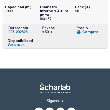
Capacidad (ml)
Diámetro
Pack (u.)
interno x Altura
1000
50
(mm)
86x157
Referencia
Envase
Precio
027-202828
Comprar
x 50 u.
Disponibilidad
Ver stock
Síguenos: