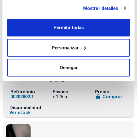
Mostrar detalles
En bolsa unitaria estéril
Permitir todas
Personalizar
Capacidad (ml)
Diámetro
Pack (u.)
Denegar
interno x Altura
250
125
(mm)
54x100
Referencia
Envase
Precio
00202802.1
Comprar
x 125 u.
Disponibilidad
Ver stock