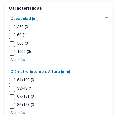
Características
Capacidad (ml)
(3)
250
(1)
60
(3)
500
(3)
1000
+Ver más
Diámetro interno x Altura (mm)
(3)
54x100
(1)
38x48
(3)
67x131
(3)
86x157
+Ver más