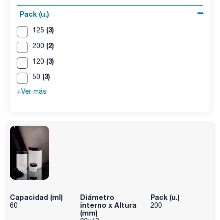
Pack (u.)
(3)
125
(2)
200
(3)
120
(3)
50
+Ver más
Capacidad (ml)
Diámetro
Pack (u.)
interno x Altura
60
200
(mm)