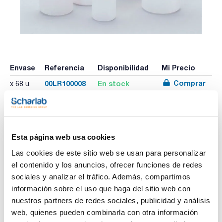
Envase
Referencia
Disponibilidad
Mi Precio
Comprar
00LR100008
En stock
x 68 u.
Imprimir ficha de
Esta página web usa cookies
producto
Características
Las cookies de este sitio web se usan para personalizar
Capacidad (ml) : 1000
Diámetro interno x Altura (mm) : 101x174
el contenido y los anuncios, ofrecer funciones de redes
Tipo de Tapón : Tapón con junta
sociales y analizar el tráfico. Además, compartimos
Esterilidad : Si
Ver más
Pack (u.) : 68
información sobre el uso que haga del sitio web con
nuestros partners de redes sociales, publicidad y análisis
Frascos cilíndricos de boca ancha en PE de alta densidad
con tapón rojo.
web, quienes pueden combinarla con otra información
Con distintos sistemas de cierres disponibles.