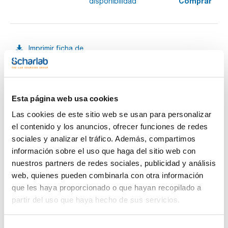
Comprar
disponibilidad
Imprimir ficha de
producto
Características
Descripción : Adaptador PVC para bocas 40-70mm
Pack (u.) : 1
Adecuadas para el trasvase de ácidos, bases y detergentes.
Esta página web usa cookies
Ver más
Con tubo de descarga rígido. No incluye adaptador a bidón.
Las cookies de este sitio web se usan para personalizar
el contenido y los anuncios, ofrecer funciones de redes
sociales y analizar el tráfico. Además, compartimos
Documentación técnica
información sobre el uso que haga del sitio web con
nuestros partners de redes sociales, publicidad y análisis
TDS / Ficha técnica
COA
web, quienes pueden combinarla con otra información
que les haya proporcionado o que hayan recopilado a
Regístrate para
Regístrate para
descargas
descargas
partir del uso que haya hecho de sus servicios.
SDS/ Hoja de seguridad
Regístrate para