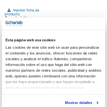
Imprimir ficha de
producto
Características
Descripción : Bomba manual
Pack (u.) : 1
Gracias a su adaptador de PVC flexible en forma de cono,
Ver más
pueden utilizarse en una gran variedad de envases, con boca
Esta página web usa cookies
de 30 a 70cm de diámetro. El líquido se extrae al introducir
aire a presión mediante una pera de mano (bomba manual) o
Las cookies de este sitio web se usan para personalizar
mediante un fuelle de pie (bomba de pie). Todas las partes en
contacto con el líquido son de polipropileno. Capacidad de
el contenido y los anuncios, ofrecer funciones de redes
bombeo: 26L/min. Tubo de succión telescópico de 70cm (D.I.
Documentación técnica
sociales y analizar el tráfico. Además, compartimos
18mm; D.E. 23mm).
información sobre el uso que haga del sitio web con
TDS / Ficha técnica
COA
nuestros partners de redes sociales, publicidad y análisis
Regístrate para
Regístrate para
web, quienes pueden combinarla con otra información
descargas
descargas
que les haya proporcionado o que hayan recopilado a
SDS/ Hoja de seguridad
partir del uso que haya hecho de sus servicios.
Regístrate para
descargas
Mostrar detalles