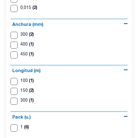
(2)
0,015
Anchura (mm)
(2)
300
(1)
400
(1)
450
Longitud (m)
(1)
100
(2)
150
(1)
300
Pack (u.)
(6)
1