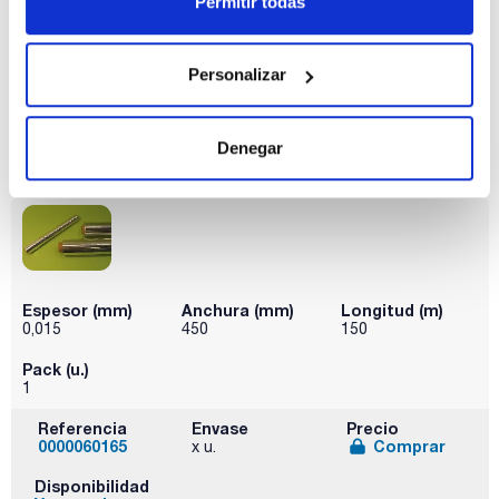
Permitir todas
Pack (u.)
1
Personalizar
Referencia
Envase
Precio
064-040300
Comprar
x u.
Disponibilidad
Denegar
Ver stock
Espesor (mm)
Anchura (mm)
Longitud (m)
0,015
450
150
Pack (u.)
1
Referencia
Envase
Precio
0000060165
Comprar
x u.
Disponibilidad