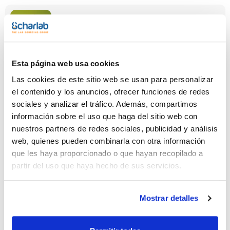
Espesor (mm)
Anchura (mm)
Longitud (m)
Esta página web usa cookies
0,015
300
150
Las cookies de este sitio web se usan para personalizar
Pack (u.)
el contenido y los anuncios, ofrecer funciones de redes
1
sociales y analizar el tráfico. Además, compartimos
Referencia
Envase
Precio
información sobre el uso que haga del sitio web con
0000060100
Comprar
x u.
nuestros partners de redes sociales, publicidad y análisis
Disponibilidad
web, quienes pueden combinarla con otra información
Ver stock
que les haya proporcionado o que hayan recopilado a
partir del uso que haya hecho de sus servicios.
Mostrar detalles
Espesor (mm)
Anchura (mm)
Longitud (m)
0,013
400
300