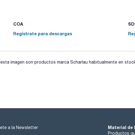
a los fabricantes de extractores Soxhlet automatizados.
COA
SDS
Regístrate para descargas
Re
sta imagen son productos marca Scharlau habitualmente en stock, 
Material de 
ete a la Newsletter
Productos qu