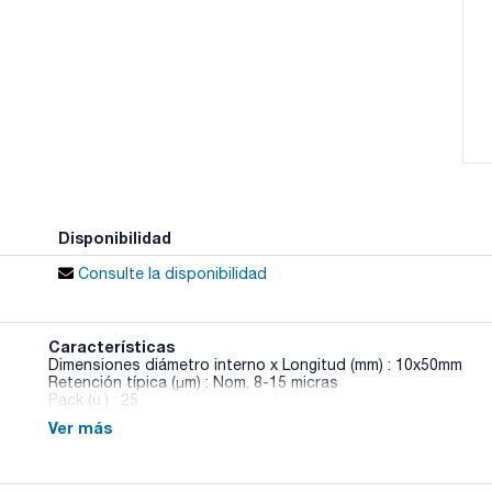
Disponibilidad
Consulte la disponibilidad
Características
Dimensiones diámetro interno x Longitud (mm) : 10x50mm
Retención típica (µm) : Nom. 8-15 micras
Pack (u.) : 25
Ver más
Los cartuchos de extracción se fabrican con línteres de alfa
con la técnica de extracción Soxhlet, para extracciones de 
semisólidas mediante disolventes. Tolerancias en diámetro +
1,5mm, y contenido en cenizas inferior al 0,2%. La gama de