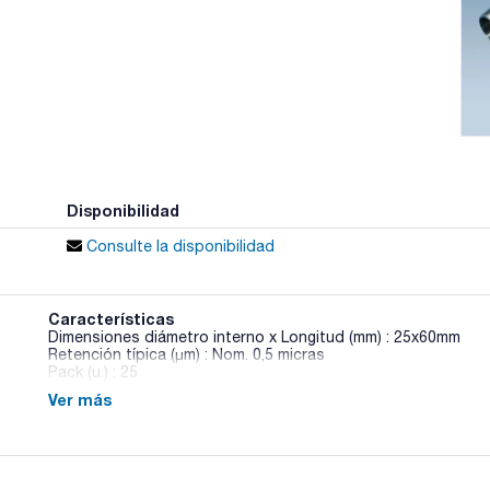
Disponibilidad
Consulte la disponibilidad
Características
Dimensiones diámetro interno x Longitud (mm) : 25x60mm
Retención típica (µm) : Nom. 0,5 micras
Pack (u.) : 25
Ver más
Cartuchos fabricados con microfibra de vidrio borosilicato 
disolventes y reactivos. Resistentes a altas temperaturas 
presentes son incompatibles con los cartuchos de celulosa. U
aerosoles en corrientes de gas.