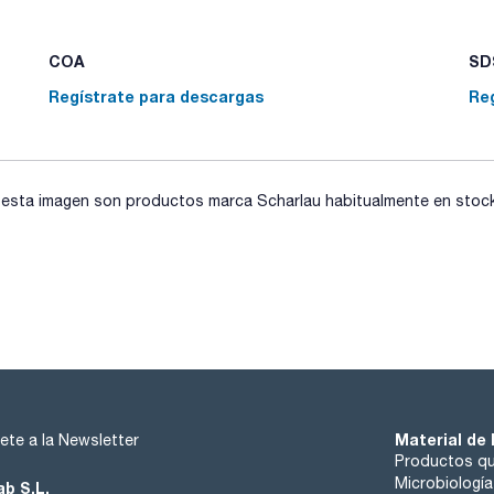
COA
SDS
Regístrate para descargas
Re
sta imagen son productos marca Scharlau habitualmente en stock, 
Material de 
ete a la Newsletter
Productos qu
Microbiología
ab S.L.