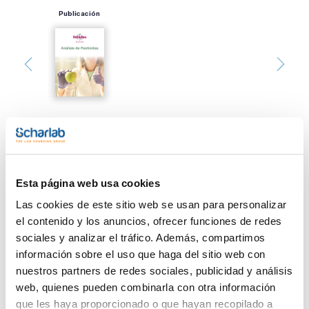
Publicación
Imprimir ficha de
producto
Esta página web usa cookies
Características
Filtro : CA
Las cookies de este sitio web se usan para personalizar
Diámetro (mm) : 25
Tamaño poro (µm) : 0,45
el contenido y los anuncios, ofrecer funciones de redes
Esterilidad : No
Ver más
sociales y analizar el tráfico. Además, compartimos
Pack (u.) : 200
información sobre el uso que haga del sitio web con
Los filtros de jeringa Scharlau se utilizan principalmente para
nuestros partners de redes sociales, publicidad y análisis
filtrar pequeñas muestras acuosas y orgánicas previamente
a la inyección cromatográfica. Las muestras filtradas
web, quienes pueden combinarla con otra información
aseguran la protección de columna. La carcasa de estos
Documentación técnica
que les haya proporcionado o que hayan recopilado a
filtros es de polipropileno puro. El resultado es un filtro de