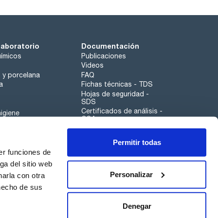
sitencia a los disolventes, muy baja unión a
ación general de muestras biológicas, disolventes,
laboratorio
Documentación
ona son de uso habitual en biología molecular y
ja adsorción de proteínas, un alto rendimiento y
ímicos
Publicaciones
recuperación.
Videos
o y porcelana
FAQ
a
Fichas técnicas - TDS
Hojas de seguridad -
SDS
Certificados de análisis -
igiene
COA
Aplicaciones
Permitir todas
Scharlau leathergoods
er funciones de
Canal de denuncias
ga del sitio web
Personalizar
arla con otra
 hecho de sus
Calidad
Sostenibilidad
Denegar