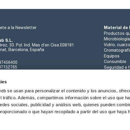
proteínicas debido a su escasa retención.
PP: Los filtros de PP (polipropileno) hidrofóbico, con gran re
proteínas y buena compatibilidad térmica. Se usan para filtr
agua desionizada. Suelen usarse para UHPLC.
Material de 
ete a la Newsletter
PES: Los filtros de jeringa estériles Scharlau de poliétersulf
filtración de medios de cultivo, ya que presentan una muy ba
Productos qu
un nivel de extraíbles muy bajo, proporcionando una máxima 
Microbiología
ab S.L.
Vidrio, cuarz
rez, 33. Pol. Ind. Mas d’en Cisa E08181
at, Barcelona, España
Cromatografí
Equipos
Consumible
37456400
37152765
Seguridad e h
sk@scharlab.com
ies
web se usan para personalizar el contenido y los anuncios, ofrec
el tráfico. Además, compartimos información sobre el uso que ha
edes sociales, publicidad y análisis web, quienes pueden combin
Sobre nosotros
Eventos
Contacta
Noticias
proporcionado o que hayan recopilado a partir del uso que haya
iciones de Venta
Política de Cookies
Política de Privacidad