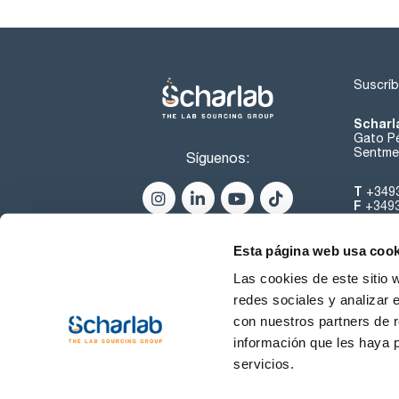
Suscríb
Scharl
Gato Pé
Sentmen
Síguenos:
T
+349
F
+349
helpde
Esta página web usa cook
Las cookies de este sitio 
redes sociales y analizar 
con nuestros partners de r
información que les haya 
servicios.
Condiciones de Uso
Cond