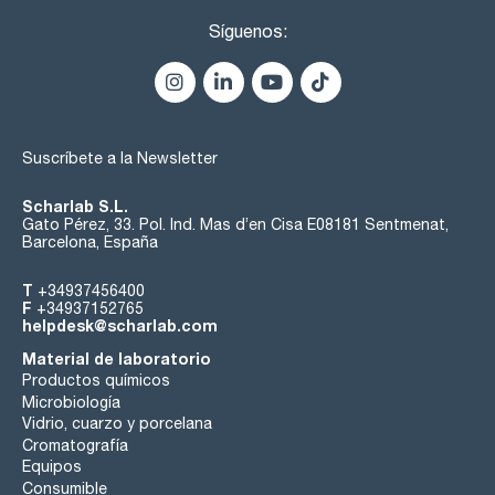
PP: Los filtros de PP (polipropileno) hidrofóbico, con gran
Síguenos:
resitencia a los disolventes, muy baja unión a proteínas y
buena compatibilidad térmica. Se usan para filtración general
de muestras biológicas, disolventes, agua desionizada.
Suelen usarse para UHPLC.
PES: Los filtros de jeringa estériles Scharlau de
poliétersulfona son de uso habitual en biología molecular y
Suscríbete a la Newsletter
filtración de medios de cultivo, ya que presentan una muy
baja adsorción de proteínas, un alto rendimiento y un nivel de
extraíbles muy bajo, proporcionando una máxima
Scharlab S.L.
recuperación.
Gato Pérez, 33. Pol. Ind. Mas d’en Cisa E08181 Sentmenat,
Barcelona, España
T
+34937456400
F
+34937152765
helpdesk@scharlab.com
Material de laboratorio
Productos químicos
Microbiología
Vidrio, cuarzo y porcelana
Cromatografía
Equipos
Consumible