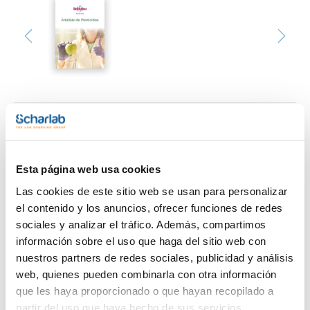
Imprimir ficha de
producto
Características
Esta página web usa cookies
Filtro : PTFE
Diámetro (mm) : 13
Las cookies de este sitio web se usan para personalizar
Tamaño poro (µm) : 0,22
Esterilidad : No
el contenido y los anuncios, ofrecer funciones de redes
Ver más
Pack (u.) : 1000
sociales y analizar el tráfico. Además, compartimos
Los filtros de jeringa Scharlau se utilizan principalmente para
información sobre el uso que haga del sitio web con
filtrar pequeñas muestras acuosas y orgánicas previamente
nuestros partners de redes sociales, publicidad y análisis
a la inyección cromatográfica. Las muestras filtradas
aseguran la protección de columna. La carcasa de estos
web, quienes pueden combinarla con otra información
Documentación técnica
filtros es de polipropileno puro. El resultado es un filtro de
que les haya proporcionado o que hayan recopilado a
jeringa de alta calidad que cumple con las necesidades de
los cromatografistas más exigentes.
TDS / Ficha técnica
COA
partir del uso que haya hecho de sus servicios.