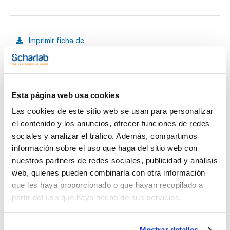
Imprimir ficha de
producto
Características
Filtro : RC
Diámetro (mm) : 13
Tamaño poro (µm) : 0,22
Esterilidad : No
Ver más
Esta página web usa cookies
Pack (u.) : 100
Las cookies de este sitio web se usan para personalizar
Los filtros de Jeringa Abluo libre de PFAS de GVS son filtros
de jeringa multifuncionales disponibles con luer-lock o luer-
el contenido y los anuncios, ofrecer funciones de redes
slip ideales para cualquier aplicación.
sociales y analizar el tráfico. Además, compartimos
Se presenta etiquetados de manera precisa, cada filtro está
Documentación técnica
marcado con el material de la membrana y el tamaño de poro.
información sobre el uso que haga del sitio web con
Además cada membrana tiene un housing de un color, para
nuestros partners de redes sociales, publicidad y análisis
una fácil identificación.
TDS / Ficha técnica
COA
Los filtros de jeringa libres de PFAS garantizan una análisis
web, quienes pueden combinarla con otra información
de estos compuestos rápido y eficaz.
Regístrate para
Regístrate para
que les haya proporcionado o que hayan recopilado a
descargas
descargas
partir del uso que haya hecho de sus servicios.
SDS/ Hoja de seguridad
Regístrate para
descargas
Mostrar detalles