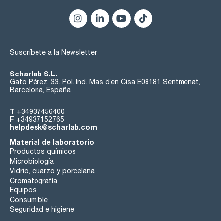
disolventes, es estable frente al DMSO, otras amidas,
cetonas, ésteres y éteres.
- Minisart® Poliamida (NY) combina un flujo ultrarrápido con
una baja unión inespecífica para líquidos acuosos y
disolventes con un pH de 3 a 14. Ultra purificación de
soluciones acuosas, orgánicas y eliminación de partículas.
Suscríbete a la Newsletter
- Minisart® SRP con una membrana de PTFE químicamente
inerte sin recubrimiento para aplicaciones de ventilación y
para disolventes agresivos con un pH de 1 a 14.
Scharlab S.L.
Gato Pérez, 33. Pol. Ind. Mas d’en Cisa E08181 Sentmenat,
Barcelona, España
T
+34937456400
F
+34937152765
helpdesk@scharlab.com
Material de laboratorio
Productos químicos
Microbiología
Vidrio, cuarzo y porcelana
Cromatografía
Equipos
Consumible
Seguridad e higiene