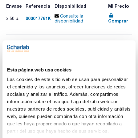
Envase
Referencia
Disponibilidad
Mi Precio
Consulte la
000017761K
x 50 u.
Comprar
disponibilidad
Imprimir ficha de
producto
Características
Modelo : Minisart® RC
Membrana : RC
Esta página web usa cookies
Diámetro (mm) : 15
Tamaño poro (µm) : 0,2
Las cookies de este sitio web se usan para personalizar
Ver más
Color : Blanco
el contenido y los anuncios, ofrecer funciones de redes
Esterilidad : No
Pack (u.) : 50
sociales y analizar el tráfico. Además, compartimos
información sobre el uso que haga del sitio web con
Los filtros de jeringa de Sartorius ofrecen una de las gamas
más completas del mercado para adaptarse con precisión a
nuestros partners de redes sociales, publicidad y análisis
Documentación técnica
las necesidades de cada aplicación, desde la filtración
web, quienes pueden combinarla con otra información
estéril de dispositivos médicos hasta cultivos celulares
destinados a investigación.
que les haya proporcionado o que hayan recopilado a
TDS / Ficha técnica
COA
Fabricados bajo estrictos estándares ISO y mediante
partir del uso que haya hecho de sus servicios.
procesos totalmente automatizados, garantizan un alto nivel
Regístrate para
Regístrate para
de calidad y confiabilidad. Además, su diseño optimiza la