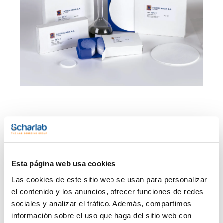
Envase
Referencia
Disponibilidad
Mi Precio
Comprar
0000MFV347
En stock
x 100 u.
Esta página web usa cookies
Las cookies de este sitio web se usan para personalizar
Imprimir ficha de
producto
el contenido y los anuncios, ofrecer funciones de redes
Características
sociales y analizar el tráfico. Además, compartimos
Diámetro (mm) : 47
Retención típica (μm) : 1,2
información sobre el uso que haga del sitio web con
Pack (u.) : 50