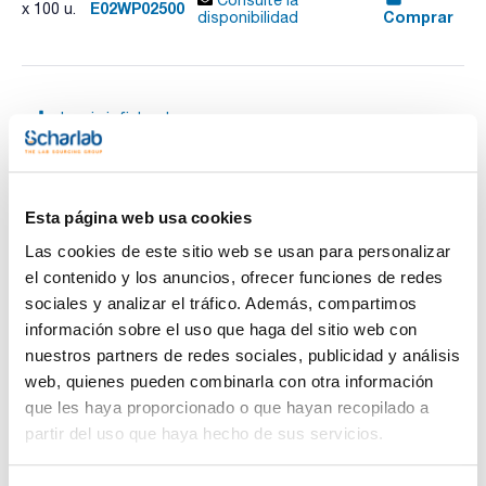
E02WP02500
x 100 u.
Comprar
disponibilidad
Imprimir ficha de
producto
Características
Material : MCE
Diámetro (mm) : 25
Tamaño poro (µm) : 0,22
Esta página web usa cookies
Esterilidad : No
Ver más
Cuadrícula : No
Las cookies de este sitio web se usan para personalizar
Color : Blanca
Pack (u.) : 100
el contenido y los anuncios, ofrecer funciones de redes
sociales y analizar el tráfico. Además, compartimos
Estas membranas hidrofílicas están compuestas por una
mezcla de nitrato de celulosa inerte y acetato de celulosa. La
información sobre el uso que haga del sitio web con
Documentación técnica
uniforme estructura microporosa confiere los rendimientos
nuestros partners de redes sociales, publicidad y análisis
más grandes en filtros de membrana. Son ideales para la
filtración de soluciones acuosas, incluyendo tampones. Son
web, quienes pueden combinarla con otra información
TDS / Ficha técnica
COA
autoclavables a 121°C, 20min. El rango de pH es de 4 a 10.
que les haya proporcionado o que hayan recopilado a
Regístrate para
Regístrate para
partir del uso que haya hecho de sus servicios.
descargas
descargas
SDS/ Hoja de seguridad