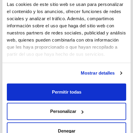
Las cookies de este sitio web se usan para personalizar
el contenido y los anuncios, ofrecer funciones de redes
sociales y analizar el tráfico. Además, compartimos
información sobre el uso que haga del sitio web con
nuestros partners de redes sociales, publicidad y análisis
Imprimir ficha de
web, quienes pueden combinarla con otra información
producto
Características
que les haya proporcionado o que hayan recopilado a
Diámetro (mm) : 90
partir del uso que haya hecho de sus servicios.
Retención típica (µm) : 43-48
Plano/Plegado : Plegado
Pack (u.) : 100
Ver más
Mostrar detalles
Papeles de filtro para análisis de rutina. Celulosa de alta
calidad y contenido en cenizas por debajo del 0,3%.
Permitir todas
Documentación técnica
TDS / Ficha técnica
COA
Personalizar
Regístrate para
Regístrate para
descargas
descargas
SDS/ Hoja de seguridad
Denegar