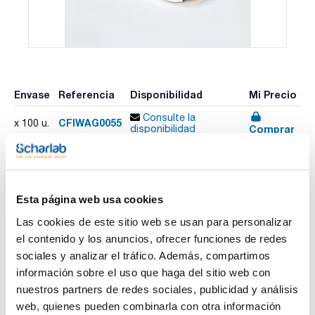
Envase
Referencia
Disponibilidad
Mi Precio
Consulte la
CFIWAG0055
x 100 u.
Comprar
disponibilidad
Imprimir ficha de
Esta página web usa cookies
producto
Características
Las cookies de este sitio web se usan para personalizar
Diámetro (mm) : 55
el contenido y los anuncios, ofrecer funciones de redes
Retención típica (µm) : 20-25
Plano/Plegado : Plano
sociales y analizar el tráfico. Además, compartimos
Pack (u.) : 100
Ver más
información sobre el uso que haga del sitio web con
Papeles de filtro para análisis cuantitativos y gravimétricos.
nuestros partners de redes sociales, publicidad y análisis
Fabricados con celulosa de alta pureza, con un contenido en
cenizas inferior al 0,01%.
web, quienes pueden combinarla con otra información