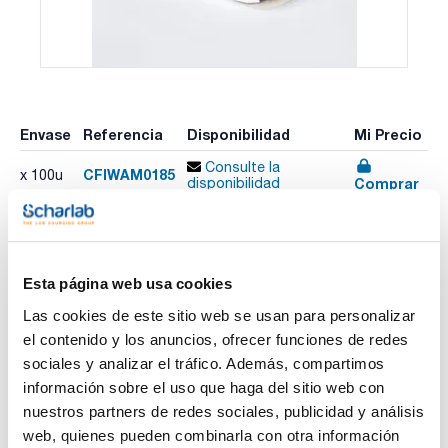
Envase
Referencia
Disponibilidad
Mi Precio
Consulte la
CFIWAM0185
x 100u
Comprar
disponibilidad
Imprimir ficha de
Esta página web usa cookies
producto
Características
Las cookies de este sitio web se usan para personalizar
Diámetro (mm) : 185
el contenido y los anuncios, ofrecer funciones de redes
Retención típica (µm) : 14-18
Plano/Plegado : Plano
sociales y analizar el tráfico. Además, compartimos
Pack (u.) : 100
Ver más
información sobre el uso que haga del sitio web con
Papeles de filtro para análisis cuantitativos y gravimétricos.
nuestros partners de redes sociales, publicidad y análisis
Fabricados con celulosa de alta pureza, con un contenido en
cenizas inferior al 0,01%.
web, quienes pueden combinarla con otra información