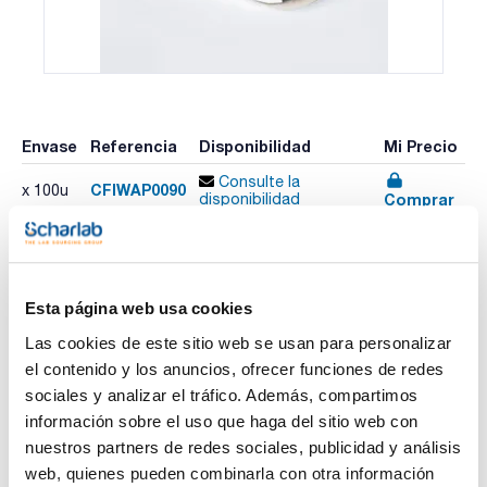
Envase
Referencia
Disponibilidad
Mi Precio
Consulte la
CFIWAP0090
x 100u
Comprar
disponibilidad
Imprimir ficha de
Esta página web usa cookies
producto
Características
Las cookies de este sitio web se usan para personalizar
Diámetro (mm) : 90
el contenido y los anuncios, ofrecer funciones de redes
Retención típica (µm) : 7-9
Plano/Plegado : Plano
sociales y analizar el tráfico. Además, compartimos
Pack (u.) : 100
Ver más
información sobre el uso que haga del sitio web con
Papeles de filtro para análisis cuantitativos y gravimétricos.
nuestros partners de redes sociales, publicidad y análisis
Fabricados con celulosa de alta pureza, con un contenido en
cenizas inferior al 0,01%.
web, quienes pueden combinarla con otra información