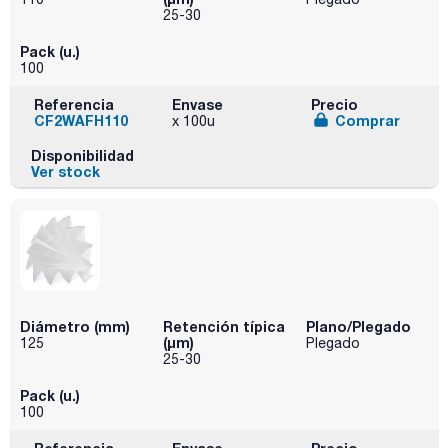
25-30
Pack (u.)
100
Referencia
Envase
Precio
CF2WAFH110
Comprar
x 100u
Disponibilidad
Ver stock
Diámetro (mm)
Retención típica
Plano/Plegado
(µm)
125
Plegado
25-30
Pack (u.)
100