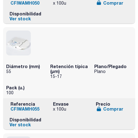
CFIWAMH050
Comprar
x 100u
Disponibilidad
Ver stock
Diámetro (mm)
Retención típica
Plano/Plegado
(µm)
55
Plano
15-17
Pack (u.)
100
Referencia
Envase
Precio
CFIWAMH055
Comprar
x 100u
Disponibilidad
Ver stock