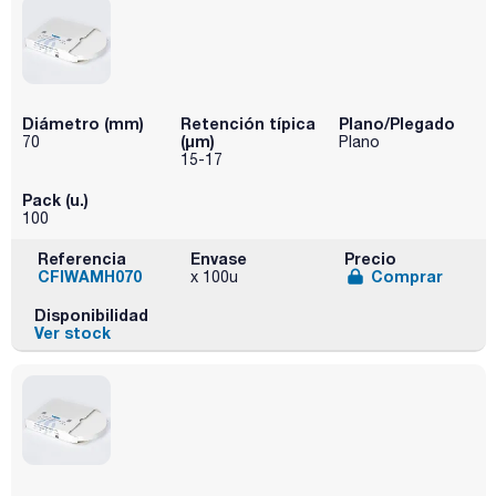
Diámetro (mm)
Retención típica
Plano/Plegado
(µm)
70
Plano
15-17
Pack (u.)
100
Referencia
Envase
Precio
CFIWAMH070
Comprar
x 100u
Disponibilidad
Ver stock