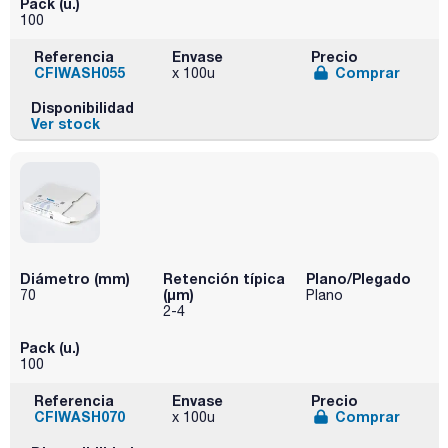
Pack (u.)
100
Referencia
Envase
Precio
CFIWASH055
Comprar
x 100u
Disponibilidad
Ver stock
Diámetro (mm)
Retención típica
Plano/Plegado
(µm)
70
Plano
2-4
Pack (u.)
100
Referencia
Envase
Precio
CFIWASH070
Comprar
x 100u