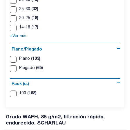
(32)
25-30
(18)
20-25
(17)
14-18
+Ver más
Plano/Plegado
(103)
Plano
(65)
Plegado
Pack (u.)
(168)
100
Grado WAFH, 85 g/m2, filtración rápida,
endurecido. SCHARLAU