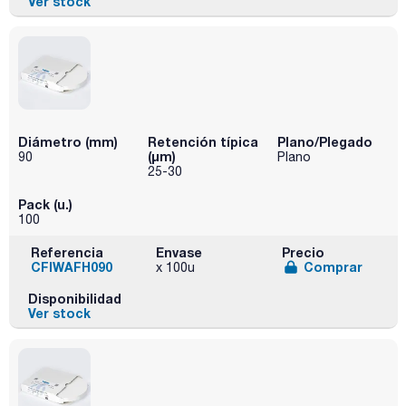
Ver stock
Diámetro (mm)
Retención típica
Plano/Plegado
(µm)
90
Plano
25-30
Pack (u.)
100
Referencia
Envase
Precio
CFIWAFH090
Comprar
x 100u
Disponibilidad
Ver stock