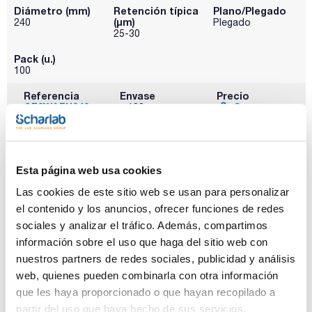
Diámetro (mm)
Retención típica
Plano/Plegado
(µm)
240
Plegado
25-30
Pack (u.)
100
Referencia
Envase
Precio
CF2WAFH240
Comprar
x 100u
Disponibilidad
Ver stock
Esta página web usa cookies
Grado WAMH, 85 g/m2, filtración media-lenta,
endurecido. SCHARLAU
Las cookies de este sitio web se usan para personalizar
el contenido y los anuncios, ofrecer funciones de redes
sociales y analizar el tráfico. Además, compartimos
información sobre el uso que haga del sitio web con
nuestros partners de redes sociales, publicidad y análisis
web, quienes pueden combinarla con otra información
que les haya proporcionado o que hayan recopilado a
Diámetro (mm)
Retención típica
Plano/Plegado
(µm)
47
Plano
partir del uso que haya hecho de sus servicios.