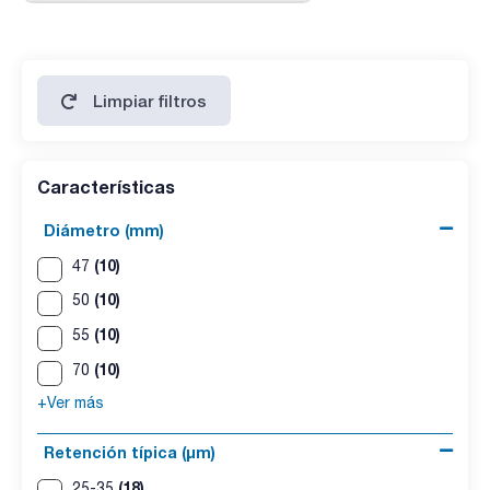
Limpiar filtros
Características
Diámetro (mm)
(10)
47
(10)
50
(10)
55
(10)
70
+Ver más
Retención típica (µm)
(18)
25-35