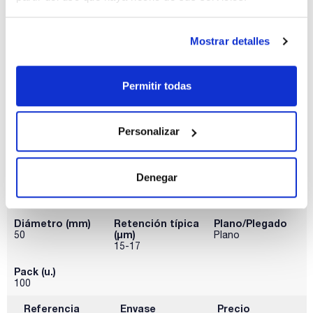
15-17
Pack (u.)
Mostrar detalles
100
Referencia
Envase
Precio
CFIWAMH047
Comprar
x 100u
Permitir todas
Disponibilidad
Ver stock
Personalizar
Denegar
Diámetro (mm)
Retención típica
Plano/Plegado
(µm)
50
Plano
15-17
Pack (u.)
100
Referencia
Envase
Precio