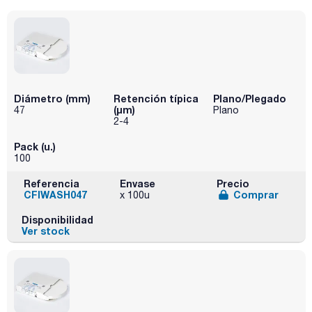
Diámetro (mm)
Retención típica
Plano/Plegado
(µm)
47
Plano
2-4
Pack (u.)
100
Referencia
Envase
Precio
CFIWASH047
Comprar
x 100u
Disponibilidad
Ver stock