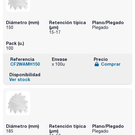
Diámetro (mm)
Retención típica
Plano/Plegado
(µm)
150
Plegado
15-17
Pack (u.)
100
Referencia
Envase
Precio
CF2WAMH150
Comprar
x 100u
Disponibilidad
Ver stock
Diámetro (mm)
Retención típica
Plano/Plegado
(µm)
185
Plegado