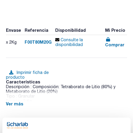
Envase
Referencia
Disponibilidad
Mi Precio
Consulte la
F00T80M20G
x 2Kg
Comprar
disponibilidad
Imprimir ficha de
producto
Características
Descripción : Composición: Tetraborato de Litio (80%) y
Metaborato de Litio (20%)
Tipo : Granular
Envase : 2 Kg
Ver más
Los fundentes son materiales esenciales en la formulación
de las pastas cerámicas y los esmaltes, desempeñando un
papel clave en la fabricación de productos cerámicos.
- Fundentes de borato de alta calidad y rentables.
Documentación técnica