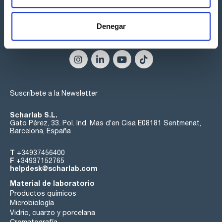
de que, independientemente de la formulación utilizada, con
o sin aditivos, la base de su proceso analítico de mejores
prácticas se mantendrá constante.
Denegar
Síguenos:
Suscríbete a la Newsletter
Scharlab S.L.
Gato Pérez, 33. Pol. Ind. Mas d’en Cisa E08181 Sentmenat,
Barcelona, España
T
+34937456400
F
+34937152765
helpdesk@scharlab.com
Material de laboratorio
Productos químicos
Microbiología
Vidrio, cuarzo y porcelana