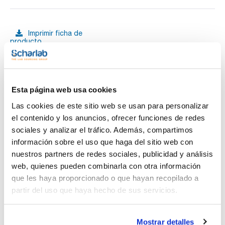
Imprimir ficha de
producto
Características
Diámetro externo (mm) : 100
Longitud útil (mm) : 160
Pack (u.) : 1
Ver más
Aros cerrados con nuez en acero zincado
Esta página web usa cookies
Las cookies de este sitio web se usan para personalizar
el contenido y los anuncios, ofrecer funciones de redes
sociales y analizar el tráfico. Además, compartimos
Documentación técnica
información sobre el uso que haga del sitio web con
nuestros partners de redes sociales, publicidad y análisis
TDS / Ficha técnica
COA
web, quienes pueden combinarla con otra información
Regístrate para
Regístrate para
que les haya proporcionado o que hayan recopilado a
descargas
descargas
SDS/ Hoja de seguridad
partir del uso que haya hecho de sus servicios.
Regístrate para
descargas
Mostrar detalles