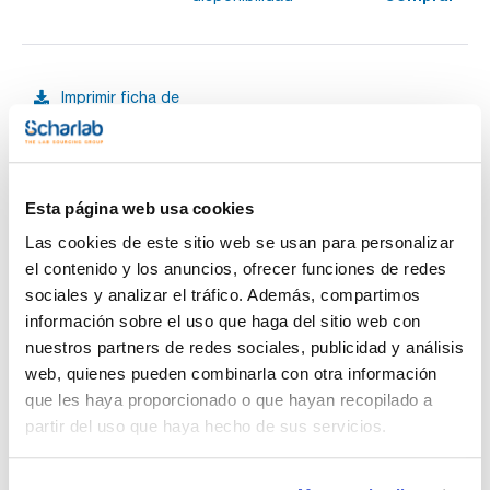
Imprimir ficha de
producto
Características
Unión : 12/21
Pack (u.) : 1
Clips para unión cónica en acero inox. AISI 304
Esta página web usa cookies
Ver más
Las cookies de este sitio web se usan para personalizar
el contenido y los anuncios, ofrecer funciones de redes
sociales y analizar el tráfico. Además, compartimos
Documentación técnica
información sobre el uso que haga del sitio web con
nuestros partners de redes sociales, publicidad y análisis
TDS / Ficha técnica
COA
web, quienes pueden combinarla con otra información
Regístrate para
Regístrate para
que les haya proporcionado o que hayan recopilado a
descargas
descargas
partir del uso que haya hecho de sus servicios.
SDS/ Hoja de seguridad
Regístrate para
descargas