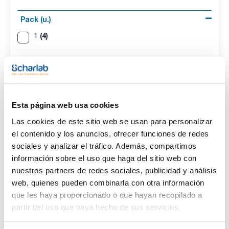
Pack (u.)
(4)
1
Esta página web usa cookies
Tipo
Longitud (mm)
Pack (u.)
Las cookies de este sitio web se usan para personalizar
1
130
1
el contenido y los anuncios, ofrecer funciones de redes
Referencia
Envase
Precio
sociales y analizar el tráfico. Además, compartimos
5409841INS
Comprar
x u.
información sobre el uso que haga del sitio web con
Disponibilidad
nuestros partners de redes sociales, publicidad y análisis
Ver stock
web, quienes pueden combinarla con otra información
que les haya proporcionado o que hayan recopilado a
partir del uso que haya hecho de sus servicios.