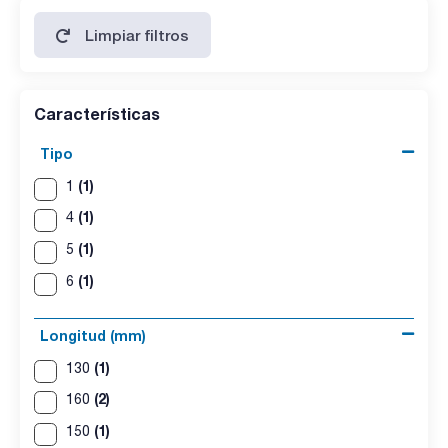
Limpiar filtros
Características
Tipo
(1)
1
(1)
4
(1)
5
(1)
6
Longitud (mm)
(1)
130
(2)
160
(1)
150