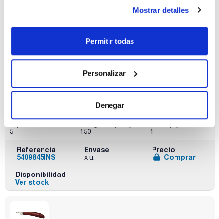
Tipo
Longitud (mm)
Pack (u.)
Mostrar detalles
4
160
1
Referencia
Envase
Precio
Permitir todas
5409844INS
Comprar
x u.
Disponibilidad
Ver stock
Personalizar
Denegar
Tipo
Longitud (mm)
Pack (u.)
5
150
1
Referencia
Envase
Precio
5409845INS
Comprar
x u.
Disponibilidad
Ver stock