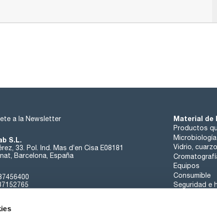
Material de 
ete a la Newsletter
Productos qu
Microbiología
ab S.L.
Vidrio, cuarz
rez, 33. Pol. Ind. Mas d’en Cisa E08181
at, Barcelona, España
Cromatografí
Equipos
Consumible
37456400
37152765
Seguridad e h
sk@scharlab.com
ies