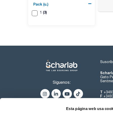
Pack (u.)
(3)
1
Suscríb
Scharl
Gato Pé
Sentmen
Síguenos:
T
+349
F
+349
helpde
Esta página web usa cook