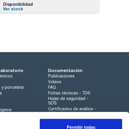
Disponibilidad
Ver stock
laboratorio
Documentación
ímicos
Publicaciones
Videos
o y porcelana
FAQ
a
Fichas técnicas - TDS
Hojas de seguridad -
SDS
Certificados de análisis -
igiene
COA
Aplicaciones
Permitir todas