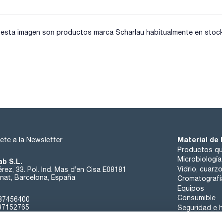
sta imagen son productos marca Scharlau habitualmente en stock, 
Material de 
ete a la Newsletter
Productos qu
Microbiología
ab S.L.
Vidrio, cuarz
rez, 33. Pol. Ind. Mas d’en Cisa E08181
at, Barcelona, España
Cromatografí
Equipos
Consumible
37456400
37152765
Seguridad e h
sk@scharlab.com