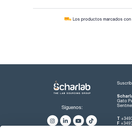
Los productos marcados con e
Suscríb
Scharl
Gato Pé
Sentmen
Síguenos:
T
+349
F
+349
helpde