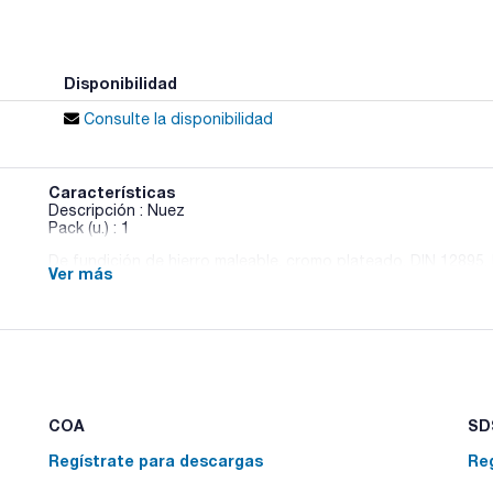
Disponibilidad
Consulte la disponibilidad
Características
Descripción : Nuez
Pack (u.) : 1
De fundición de hierro maleable, cromo plateado. DIN 12895. 
Ver más
COA
SDS
Regístrate para descargas
Re