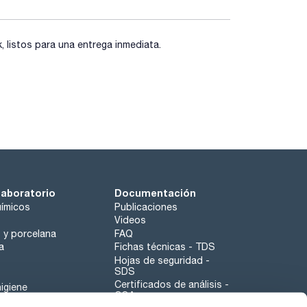
listos para una entrega inmediata.
laboratorio
Documentación
ímicos
Publicaciones
Videos
o y porcelana
FAQ
a
Fichas técnicas - TDS
Hojas de seguridad -
SDS
Certificados de análisis -
igiene
COA