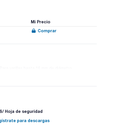
Mi Precio
Comprar
Para varillas hasta 16 mm de diámetro.
/ Hoja de seguridad
gístrate para descargas