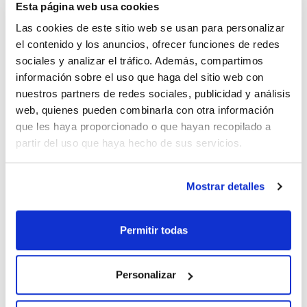
Esta página web usa cookies
Las cookies de este sitio web se usan para personalizar
el contenido y los anuncios, ofrecer funciones de redes
sociales y analizar el tráfico. Además, compartimos
información sobre el uso que haga del sitio web con
Abertura máx.
Pack (u.)
(mm)
1
nuestros partners de redes sociales, publicidad y análisis
35
web, quienes pueden combinarla con otra información
Referencia
Envase
Precio
que les haya proporcionado o que hayan recopilado a
0191040935
Comprar
x u.
partir del uso que haya hecho de sus servicios.
Disponibilidad
Ver stock
Mostrar detalles
En acero inoxidable, con racor de fijación
Permitir todas
Personalizar
Abertura máx.
Pack (u.)