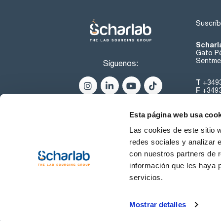
Suscríb
Scharl
Gato Pé
Sentmen
Síguenos:
T
+349
F
+349
helpde
Esta página web usa cook
Las cookies de este sitio 
redes sociales y analizar 
con nuestros partners de r
información que les haya 
servicios.
Condiciones de Uso
Cond
Mostrar detalles