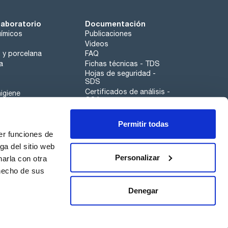
laboratorio
Documentación
ímicos
Publicaciones
Videos
o y porcelana
FAQ
a
Fichas técnicas - TDS
Hojas de seguridad -
SDS
Certificados de análisis -
igiene
COA
Aplicaciones
Permitir todas
Scharlau leathergoods
er funciones de
Canal de denuncias
ga del sitio web
Personalizar
arla con otra
 hecho de sus
Calidad
Sostenibilidad
Denegar