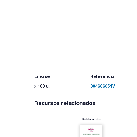
Envase
Referencia
004606051V
x 100 u.
Recursos relacionados
Publicación