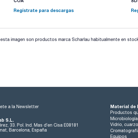
COA
SDS
Regístrate para descargas
Re
sta imagen son productos marca Scharlau habitualmente en stock, 
Material de 
ete a la Newsletter
Productos qu
Microbiología
ab S.L.
Vidrio, cuarz
rez, 33. Pol. Ind. Mas d’en Cisa E08181
at, Barcelona, España
Cromatografí
Equipos