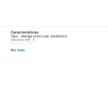
Características
Tipo : Jeringa cono Luer, excéntrico
Volumen (ml) : 5
Pack (u.) : 100
Ver más
Jeringas de plástico estériles fabricadas en polipropileno/po
cuerpo de gran transparencia. Graduación en negro con fuerte 