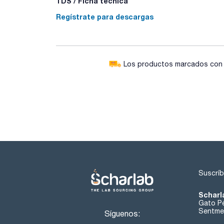
TDS / Ficha técnica
Regístrate para descargas
Los productos marcados con e
Suscríb
Scharl
Gato Pé
Sentmen
Síguenos: