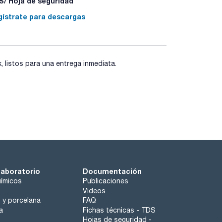
/ Hoja de seguridad
gístrate para descargas
listos para una entrega inmediata.
laboratorio
Documentación
ímicos
Publicaciones
Videos
o y porcelana
FAQ
a
Fichas técnicas - TDS
Hojas de seguridad -