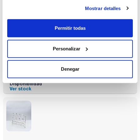
Mostrar detalles
Permitir todas
Altura (mm)
Anchura (mm)
Nº Terminales
500
400
48
Personalizar
Pack (u.)
1
Referencia
Envase
Precio
Denegar
0191024148
Comprar
x u.
Disponibilidad
Ver stock