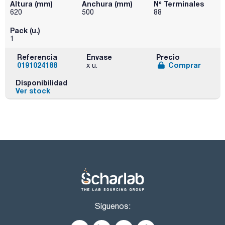
Altura (mm)
Anchura (mm)
Nº Terminales
620
500
88
Pack (u.)
1
Referencia
Envase
Precio
0191024188
Comprar
x u.
Disponibilidad
Ver stock
Síguenos: