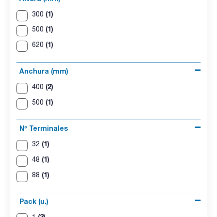
(1)
300
(1)
500
(1)
620
Anchura (mm)
(2)
400
(1)
500
Nº Terminales
(1)
32
(1)
48
(1)
88
Pack (u.)
(3)
1