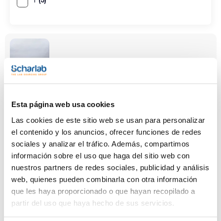
Esta página web usa cookies
Altura (mm)
Anchura (mm)
Nº Terminales
300
400
32
Las cookies de este sitio web se usan para personalizar
Pack (u.)
el contenido y los anuncios, ofrecer funciones de redes
1
sociales y analizar el tráfico. Además, compartimos
información sobre el uso que haga del sitio web con
Referencia
Envase
Precio
0191024132
Comprar
x u.
nuestros partners de redes sociales, publicidad y análisis
web, quienes pueden combinarla con otra información
Disponibilidad
Ver stock
que les haya proporcionado o que hayan recopilado a
partir del uso que haya hecho de sus servicios.