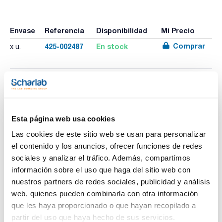
Envase
Referencia
Disponibilidad
Mi Precio
Comprar
425-002487
En stock
x u.
Imprimir ficha de
producto
Características
Capacidad (ml) : 250
Esta página web usa cookies
Altura (mm) : 225
Diámetro externo (mm) : 82
Las cookies de este sitio web se usan para personalizar
Boca : NS/DIN 19/26
Ver más
el contenido y los anuncios, ofrecer funciones de redes
Pack (u.) : 1
sociales y analizar el tráfico. Además, compartimos
Matraces aforado de PMP(TPX®) y tapón de PE.
información sobre el uso que haga del sitio web con
Perfectamente transparentes; sin menisco, lo que permite
una fácil lectura; graduados con método gravimétrico a
nuestros partners de redes sociales, publicidad y análisis
+20°C; moldeados en una sola pieza con las propias paredes
Documentación técnica
web, quienes pueden combinarla con otra información
para evitar distorsiones. El cuello especialmente estrecho
asegura una óptima precisión de lectura. Autoclavables y
que les haya proporcionado o que hayan recopilado a
químicamente más limpios que el vidrio puesto que no dan
TDS / Ficha técnica
COA
partir del uso que haya hecho de sus servicios.
lugar a cesiones o absorciones. Se proporcionan con tapón