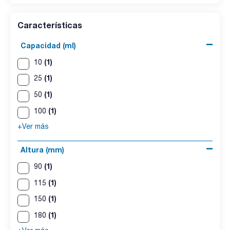
Características
Capacidad (ml)
(1)
10
(1)
25
(1)
50
(1)
100
+Ver más
Altura (mm)
(1)
90
(1)
115
(1)
150
(1)
180