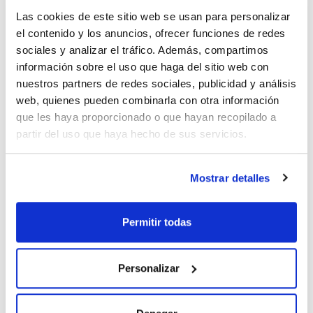
Capacidad (ml)
Altura (mm)
Boca
25
115
NS 10/19
Las cookies de este sitio web se usan para personalizar
el contenido y los anuncios, ofrecer funciones de redes
Pack (u.)
sociales y analizar el tráfico. Además, compartimos
2
información sobre el uso que haga del sitio web con
Referencia
Envase
Precio
nuestros partners de redes sociales, publicidad y análisis
309-671950
Comprar
x 2u.
web, quienes pueden combinarla con otra información
Disponibilidad
que les haya proporcionado o que hayan recopilado a
Ver stock
partir del uso que haya hecho de sus servicios.
Mostrar detalles
Permitir todas
Capacidad (ml)
Altura (mm)
Boca
Personalizar
50
150
NS 12/21
Pack (u.)
2