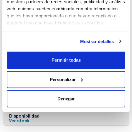
nuestros partners de redes sociales, publicidad y análisis
N° pocillos
Dimensiones An
Pack (u.)
x Al x Pr (mm)
20
10
web, quienes pueden combinarla con otra información
8x340x190
que les haya proporcionado o que hayan recopilado a
Referencia
Envase
Precio
partir del uso que haya hecho de sus servicios.
425-000672
Comprar
x 10 u.
Disponibilidad
Mostrar detalles
Ver stock
Permitir todas
Personalizar
N° pocillos
Dimensiones An
Pack (u.)
x Al x Pr (mm)
40
5
8x660x190
Denegar
Referencia
Envase
Precio
425-000673
Comprar
x 5 u.
Disponibilidad
Ver stock