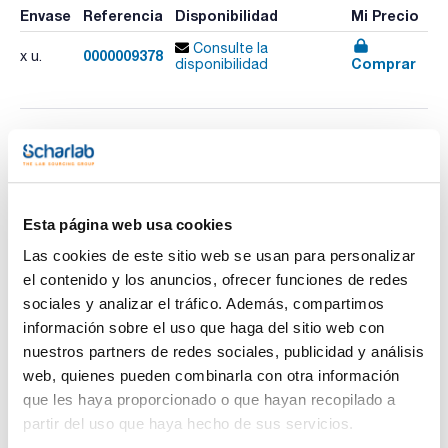
Envase
Referencia
Disponibilidad
Mi Precio
Consulte la
0000009378
x u.
Comprar
disponibilidad
Imprimir ficha de
producto
Características
Tipo : M20
Dimensiones (mm) : 200x170x30
Esta página web usa cookies
Peso (g) : 740
Pack (u.) : 1
Las cookies de este sitio web se usan para personalizar
Ver más
el contenido y los anuncios, ofrecer funciones de redes
Para mantener enfriadas las muestras de laboratorio,
medicinas, comida, etc.
sociales y analizar el tráfico. Además, compartimos
Seguro para comida, lavable en lavavajillas y reutilizable.
información sobre el uso que haga del sitio web con
nuestros partners de redes sociales, publicidad y análisis
Documentación técnica
web, quienes pueden combinarla con otra información
que les haya proporcionado o que hayan recopilado a
TDS / Ficha técnica
COA
partir del uso que haya hecho de sus servicios.
Regístrate para
Regístrate para